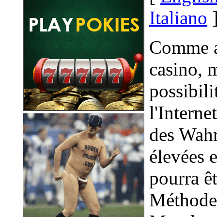
Italiano
Comme av
casino, 
possibili
l'Intern
des Wahr
élevées 
pourra 
Méthodes