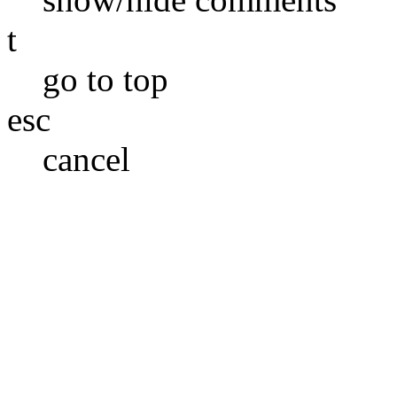
t
go to top
esc
cancel