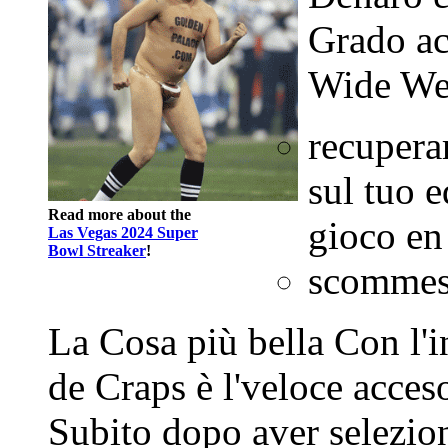
Grado ac
Wide Web
recupera
sul tuo 
Read more about the
gioco en
Las Vegas 2024 Super
Bowl Streaker
!
scommess
La Cosa più bella Con l'i
de Craps è l'veloce acces
Subito dopo aver selezion