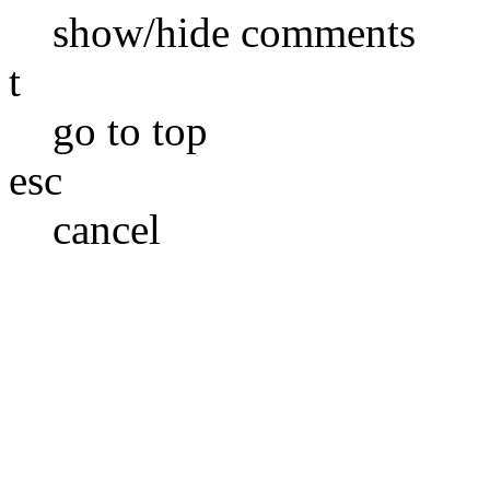
show/hide comments
t
go to top
esc
cancel