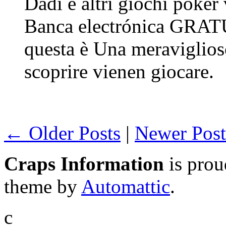
Dadi e altri giochi poker 
Banca electrónica GRATUIT
questa è Una meraviglios
scoprire vienen giocare.
← Older Posts
|
Newer Pos
Craps Information
is pro
theme by
Automattic
.
c