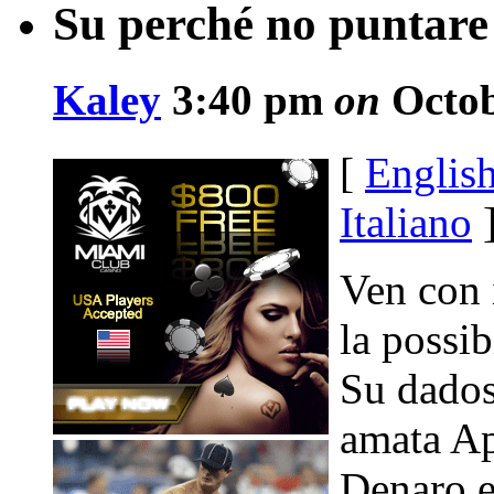
Su perché no puntare
Kaley
3:40 pm
on
Octob
[
Englis
Italiano
Ven con i
la possib
Su dados
amata Ap
Denaro e