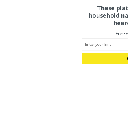
These pla
household na
hear
Free 