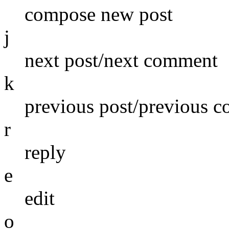
compose new post
j
next post/next comment
k
previous post/previous 
r
reply
e
edit
o