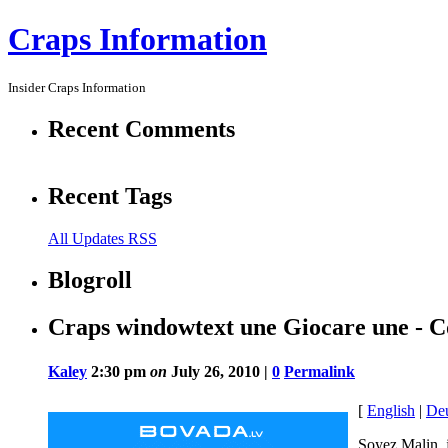
Craps Information
Insider Craps Information
Recent Comments
Recent Tags
All Updates RSS
Blogroll
Craps windowtext une Giocare une - Co
Kaley
2:30 pm
on
July 26, 2010 |
0
Permalink
[
English
|
De
Soyez Malin, j