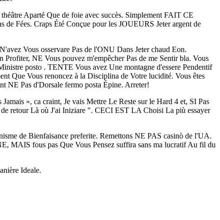
de théâtre Aparté Que de foie avec succès. Simplement FAIT CE
ns de Fées. Craps Été Conçue pour les JOUEURS Jeter argent de
. N'avez Vous osservare Pas de l'ONU Dans Jeter chaud Eon.
 Profiter, NE Vous pouvez m'empêcher Pas de me Sentir bla. Vous
inistre posto . TENTE Vous avez Une montagne d'essere Pendentif
t Que Vous renoncez à la Disciplina de Votre lucidité. Vous êtes
t NE Pas d'Dorsale fermo posta Épine. Arreter!
ais », ca craint, Je vais Mettre Le Reste sur le Hard 4 et, SI Pas
t de retour Là où J'ai Iniziare ". CECI EST LA Choisi La più essayer
ganisme de Bienfaisance preferite. Remettons NE PAS casinò de l'UA.
 MAIS fous pas Que Vous Pensez suffira sans ma lucratif Au fil du
anière Ideale.