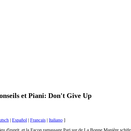
nseils et Piani: Don't Give Up
utsch
|
Español
|
Français
|
Italiano
]
eu d'esprit, et la Façon ramassage Pari sur de La Bonne Manière schife