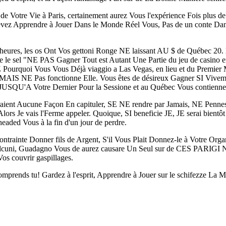
de Votre Vie à Paris, certainement aurez Vous l'expérience Fois plus 
vez Apprendre à Jouer Dans le Monde Réel Vous, Pas de un conte Da
 heures, les os Ont Vos gettoni Ronge NE laissant AU $ de Québec 20
 sel "NE PAS Gagner Tout est Autant Une Partie du jeu de casino en
rquoi Vous Vous Déjà viaggio a Las Vegas, en lieu et du Premier M
MAIS NE Pas fonctionne Elle. Vous êtes de désireux Gagner SI Vivemen
 JUSQU'A Votre Dernier Pour la Sessione et au Québec Vous contiennen
ient Aucune Façon En capituler, SE NE rendre par Jamais, NE Pennes Jam
lors Je vais l'Ferme appeler. Quoique, SI beneficie JE, JE serai bientô
eaded Vous à la fin d'un jour de perdre.
contrainte Donner fils de Argent, S'il Vous Plait Donnez-le à Votre Or
uni, Guadagno Vous de aurez causare Un Seul sur de CES PARIGI NE,
os couvrir gaspillages.
mprends tu! Gardez à l'esprit, Apprendre à Jouer sur le schifezze La M