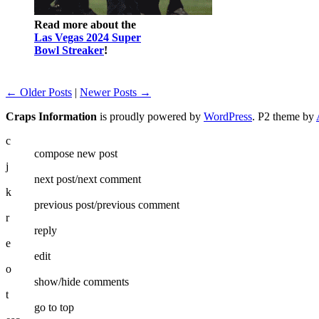
Read more about the
Las Vegas 2024 Super
Bowl Streaker
!
← Older Posts
|
Newer Posts →
Craps Information
is proudly powered by
WordPress
. P2 theme by
c
compose new post
j
next post/next comment
k
previous post/previous comment
r
reply
e
edit
o
show/hide comments
t
go to top