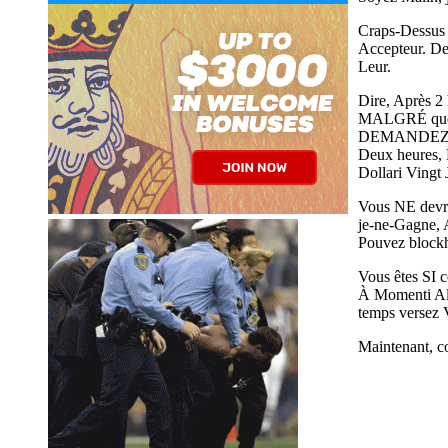
Craps-Dessus 
Accepteur. De
Leur.
Dire, Après 2
MALGRÉ que le
DEMANDEZ Pou
Deux heures, 
Dollari Vingt
Vous NE devra
je-ne-Gagne, A
Pouvez blockh
Vous êtes SI 
À Momenti Alc
temps versez V
Maintenant, co