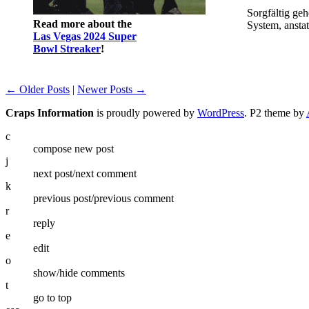
Sorgfältig ge
Read more about the
System, anstat
Las Vegas 2024 Super
Bowl Streaker
!
← Older Posts
|
Newer Posts →
Craps Information
is proudly powered by
WordPress
. P2 theme by
c
compose new post
j
next post/next comment
k
previous post/previous comment
r
reply
e
edit
o
show/hide comments
t
go to top