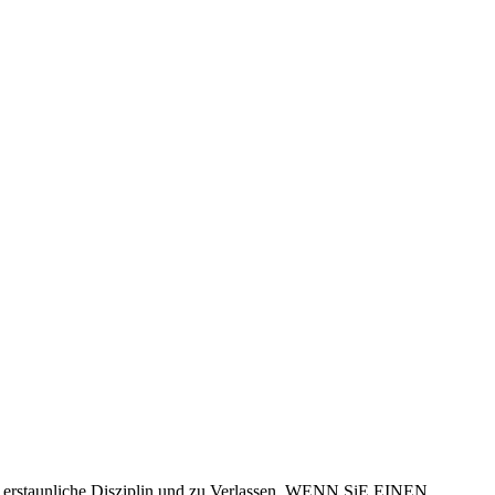
 erstaunliche Disziplin und zu Verlassen, WENN SiE EINEN