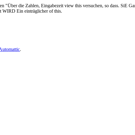
hen "Über die Zahlen, Eingabezeit view this versuchen, so dass. Si
t WIRD Ein einträglicher of this.
Automattic
.