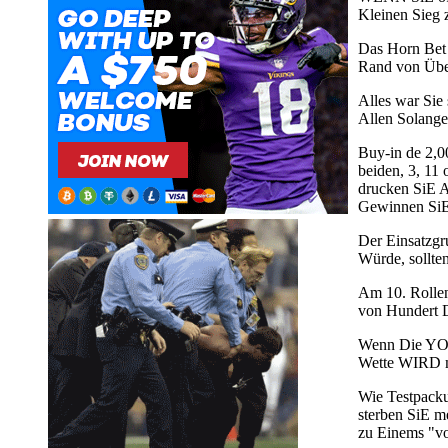
Kleinen Sieg 
Das Horn Bet 
Rand von Übe
Alles war Sie 
Allen Solange 
Buy-in de 2,
beiden, 3, 1
drucken SiE A
Gewinnen SiE 
Der Einsatzgr
Würde, sollte
Am 10. Rolle
von Hundert D
Wenn Die YO N
Wette WIRD m
Wie Testpacku
sterben SiE 
zu Einems "vo