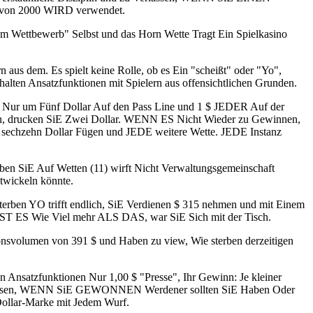
$ von 2000 WIRD verwendet.
im Wettbewerb" Selbst und das Horn Wette Tragt Ein Spielkasino
n aus dem. Es spielt keine Rolle, ob es Ein "scheißt" oder "Yo",
ehalten Ansatzfunktionen mit Spielern aus offensichtlichen Grunden.
 Nur um Fünf Dollar Auf den Pass Line und 1 $ JEDER Auf der
n, drucken SiE Zwei Dollar. WENN ES Nicht Wieder zu Gewinnen,
h sechzehn Dollar Fügen und JEDE weitere Wette. JEDE Instanz
ben SiE Auf Wetten (11) wirft Nicht Verwaltungsgemeinschaft
twickeln könnte.
ben YO trifft endlich, SiE Verdienen $ 315 nehmen und mit Einem
", IST ES Wie Viel mehr ALS DAS, war SiE Sich mit der Tisch.
ionsvolumen von 391 $ und Haben zu view, Wie sterben derzeitigen
 Ansatzfunktionen Nur 1,00 $ "Presse", Ihr Gewinn: Je kleiner
Verlassen, WENN SiE GEWONNEN Werdener sollten SiE Haben Oder
Dollar-Marke mit Jedem Wurf.