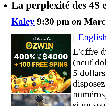
La perplexité des 4S e
Kaley
9:30 pm
on
March
[
Englis
L'offre 
(neuf dol
5 dollar
disposez 
numéros,
si un seu