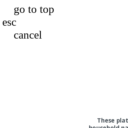
go to top
esc
cancel
These pla
household na