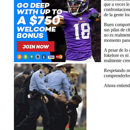
que a veces le
confrontacione
de la gente lo
Buen comportam
sus pilas de c
no es realmen
momento para
A pesar de lo
fokelore es ni
realmente cree
Respetando muc
comprenderlos.
Ahora entiend