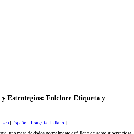
 y Estrategias: Folclore Etiqueta y
utsch
|
Español
|
Français
|
Italiano
]
te, una mesa de dados normalmente está lleno de gente supersticiosa. H