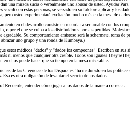
 dan una mirada sucia o verbalmente uno abusar de usted. Ayudar Para a
s vocali con estas personas, se versado en su folclore aplicar y los dad
ca, pero usted experimentará excitación mucho más en la mesa de dados 
iento en el desarrollo consiste en recordar a ser amable con los croup
hip, o por el que se culpa a los distribuidores por sus pérdidas. Molest
te agradable. Su comportamiento amistoso será la schermate, toma de p
 abrazar uno grupo y una ronda de Kumbaya.)
 que estos médicos "dados" y "dados los campeones", Escriben en sus si
 más ni menos que cualquier otra creíble. Todos son iguales They'reThey
n en ellos puede hacer que su tiempo en la mesa miserabile.
has de las Creencias de los Disparates "ha madurado en las políticas d
 Esa es otra obligación de levantar el secreto de los dados.
o! Recuerde, entender cómo jugar a los dados de la manera correcta.