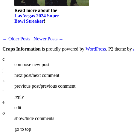
Read more about the
Las Vegas 2024 Super
Bowl Streaker
!
← Older Posts
|
Newer Posts →
Craps Information
is proudly powered by
WordPress
. P2 theme by
c
compose new post
j
next post/next comment
k
previous post/previous comment
r
reply
e
edit
o
show/hide comments
t
go to top