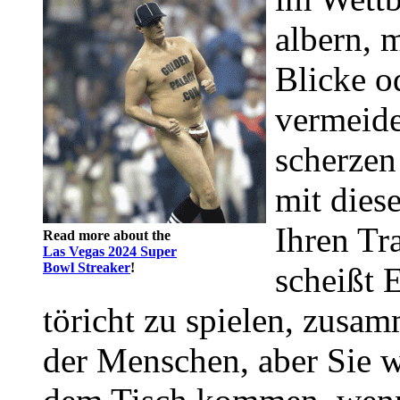
albern, 
Blicke o
vermeide
scherzen
mit dies
Ihren Tr
Read more about the
Las Vegas 2024 Super
Bowl Streaker
!
scheißt E
töricht zu spielen, zus
der Menschen, aber Sie w