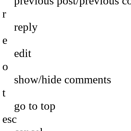
previous post/previous 
r
reply
e
edit
o
show/hide comments
t
go to top
esc