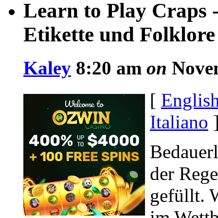
Learn to Play Craps -
Etikette und Folklore
Kaley
8:20 am
on
Novem
[
Englis
Italiano
Bedauerl
der Rege
gefüllt.
im Wett